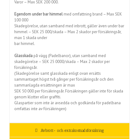
Varor – Max SEK 200 000.
Egendom under bar himmel
med omfattning brand – Max SEK
100 000
Skadegörelse, utan samband med inbrott, gäller även under bar
himmel – SEK 25 000/skada – Max 2 skador per försäkringsår,
max 1 skada under
bar himmel.
Glasskada
på vägg (Padelbanor), utan samband med
skadegörelse – SEK 25 0000/skada – Max 2 skador per
försäkringsår.
(Skadegörelse samt glasskada enligt ovan ersätts
sammantaget högst två gånger per försäkringsår och den
sammanlagda ersättningen är max
SEK 50 000 per försäkringsår. Försäkringen gäller inte för skada
genom klotter eller graffiti.
Glaspartier som inte är avsedda och godkända för padelbana
omfattas inte av försäkringen)
Avbrott- och extrakostnadsförsäkring